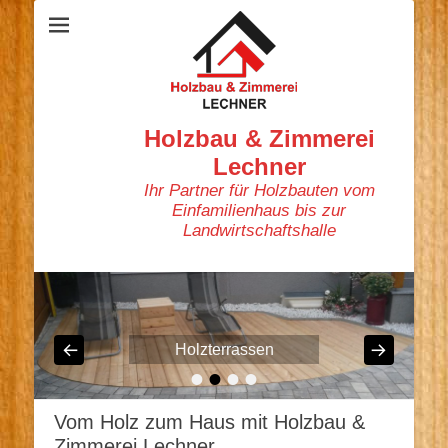
Holzbau & Zimmerei
Lechner
Ihr Partner für Holzbauten vom
Einfamilienhaus bis zur
Landwirtschaftshalle
Holzterrassen
•
•
•
•
Veröffentlicht am:
nach
webadmin_hbml
Vom Holz zum Haus mit Holzbau &
Zimmerei Lechner