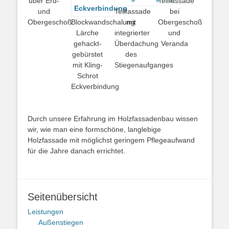
über Erd-
Teilfassade
und
Teilfassade
bei
Obergeschoß
Blockwandschalung
mit
Obergeschoß
Lärche
integrierter
und
gehackt-
Überdachung
Veranda
gebürstet
des
mit Kling-
Stiegenaufganges
Schrot
Eckverbindung
Durch unsere Erfahrung im Holzfassadenbau wissen
wir, wie man eine formschöne, langlebige
Holzfassade mit möglichst geringem Pflegeaufwand
für die Jahre danach errichtet.
Seitenübersicht
Leistungen
Außenstiegen