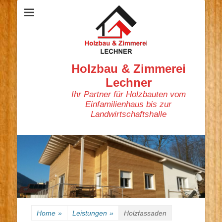
Holzbau & Zimmerei
Lechner
Ihr Partner für Holzbauten vom
Einfamilienhaus bis zur
Landwirtschaftshalle
Home
»
Leistungen
»
Holzfassaden