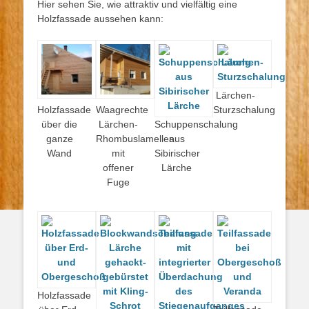
Hier sehen Sie, wie attraktiv und vielfältig eine
Holzfassade aussehen kann:
Lärchen-
Holzfassade
Waagrechte
Sturzschalung
über die
Lärchen-
Schuppenschalung
ganze
Rhombuslamellen
aus
Wand
mit
Sibirischer
offener
Lärche
Fuge
Holzfassade